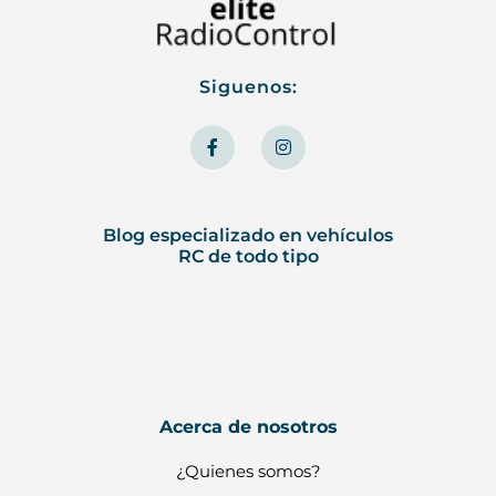
Siguenos:
F
I
a
n
c
s
e
t
b
a
o
g
o
r
Blog especializado en vehículos
k
a
RC de todo tipo
-
m
f
Acerca de nosotros
¿Quienes somos?