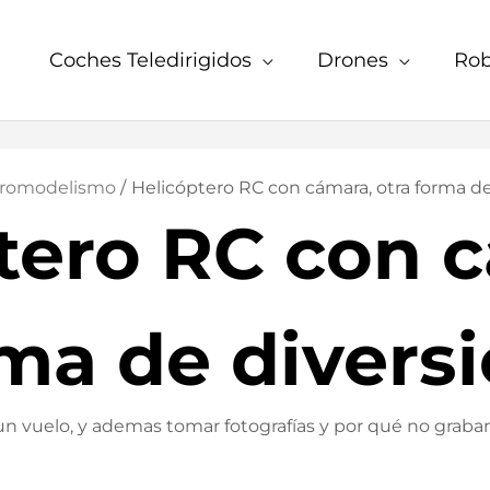
Coches Teledirigidos
Drones
Rob
romodelismo
Helicóptero RC con cámara, otra forma de
tero RC con 
rma de divers
n vuelo, y ademas tomar fotografías y por qué no graba