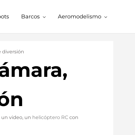
ots
Barcos
Aeromodelismo
 diversión
cámara,
ión
r un video, un
helicóptero RC
con