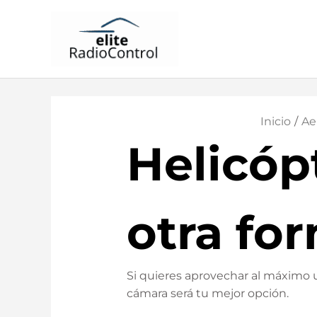
Inicio
Ae
Helicóp
otra fo
Si quieres aprovechar al máximo u
cámara será tu mejor opción.