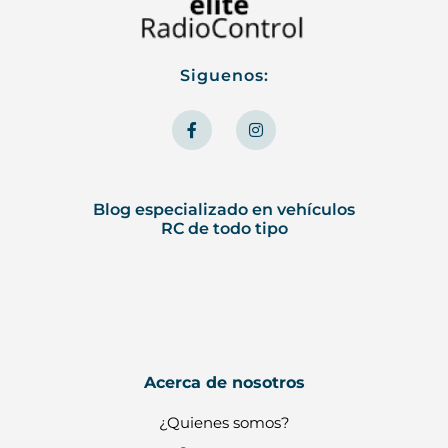
Siguenos:
F
I
a
n
c
s
e
t
b
a
o
g
o
r
Blog especializado en vehículos
k
a
RC de todo tipo
-
m
f
Acerca de nosotros
¿Quienes somos?