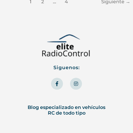
1
2
…
4
Siguiente
→
Siguenos:
F
I
a
n
c
s
e
t
b
a
o
g
o
r
Blog especializado en vehículos
k
a
RC de todo tipo
-
m
f