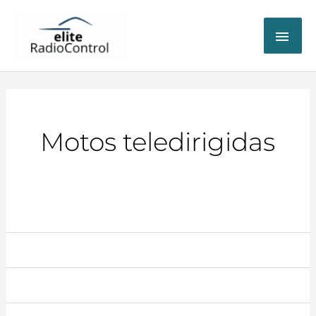
ME
PRI
Motos teledirigidas