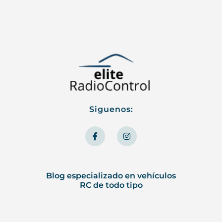
Siguenos:
F
I
a
n
c
s
e
t
b
a
o
g
o
r
Blog especializado en vehículos
k
a
RC de todo tipo
-
m
f