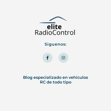
Siguenos:
F
I
a
n
c
s
e
t
b
a
o
g
o
r
Blog especializado en vehículos
k
a
RC de todo tipo
-
m
f