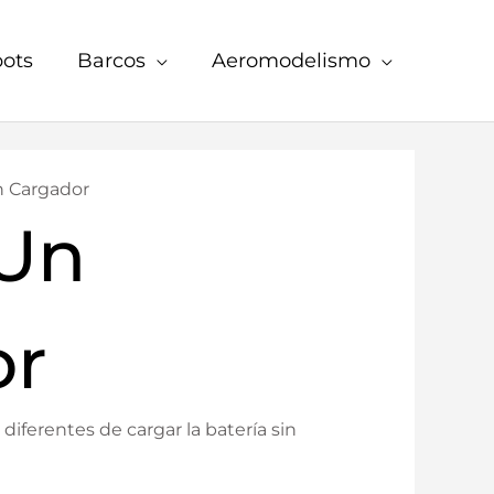
ots
Barcos
Aeromodelismo
n Cargador
 Un
or
iferentes de cargar la batería sin