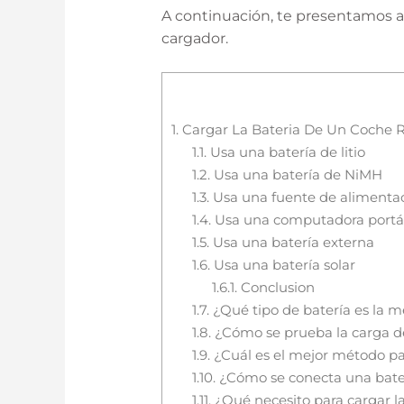
A continuación, te presentamos al
cargador.
1.
Cargar La Bateria De Un Coche 
1.1.
Usa una batería de litio
1.2.
Usa una batería de NiMH
1.3.
Usa una fuente de alimenta
1.4.
Usa una computadora portát
1.5.
Usa una batería externa
1.6.
Usa una batería solar
1.6.1.
Conclusion
1.7.
¿Qué tipo de batería es la m
1.8.
¿Cómo se prueba la carga de
1.9.
¿Cuál es el mejor método par
1.10.
¿Cómo se conecta una bater
1.11.
¿Qué necesito para cargar l