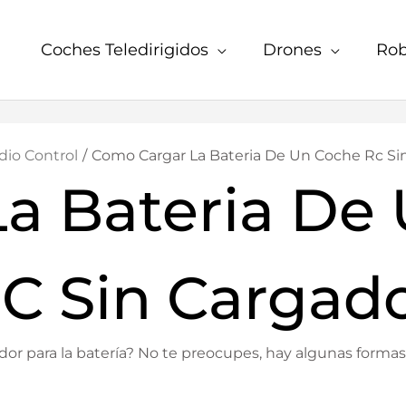
Coches Teledirigidos
Drones
Rob
dio Control
Como Cargar La Bateria De Un Coche Rc Si
La Bateria De
C Sin Cargad
or para la batería? No te preocupes, hay algunas formas d