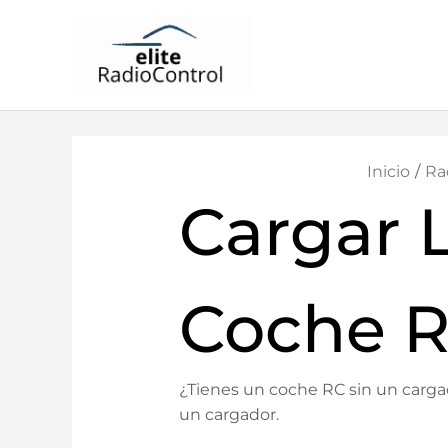
Inicio
Ra
Cargar 
Coche R
¿Tienes un coche RC sin un cargad
un cargador.