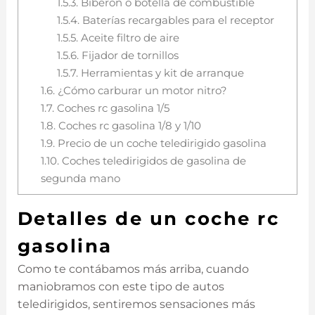
1.5.3.
Biberón o botella de combustible
1.5.4.
Baterías recargables para el receptor
1.5.5.
Aceite filtro de aire
1.5.6.
Fijador de tornillos
1.5.7.
Herramientas y kit de arranque
1.6.
¿Cómo carburar un motor nitro?
1.7.
Coches rc gasolina 1/5
1.8.
Coches rc gasolina 1/8 y 1/10
1.9.
Precio de un coche teledirigido gasolina
1.10.
Coches teledirigidos de gasolina de
segunda mano
Detalles de un coche rc
gasolina
Como te contábamos más arriba, cuando
maniobramos con este tipo de autos
teledirigidos, sentiremos sensaciones más