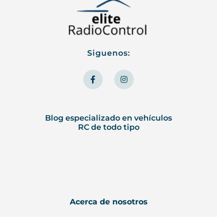
Siguenos:
F
I
a
n
c
s
e
t
b
a
o
g
o
r
Blog especializado en vehículos
k
a
RC de todo tipo
-
m
f
Acerca de nosotros