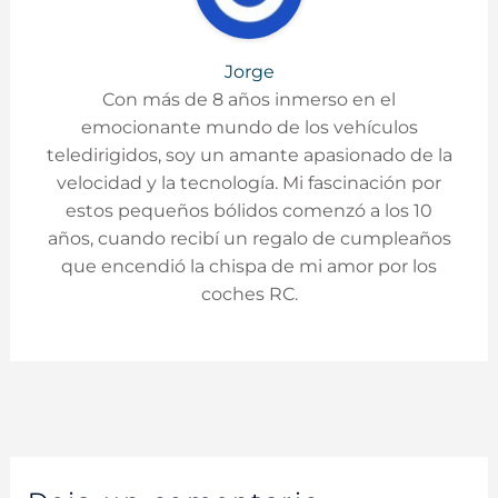
Jorge
Con más de 8 años inmerso en el
emocionante mundo de los vehículos
teledirigidos, soy un amante apasionado de la
velocidad y la tecnología. Mi fascinación por
estos pequeños bólidos comenzó a los 10
años, cuando recibí un regalo de cumpleaños
que encendió la chispa de mi amor por los
coches RC.