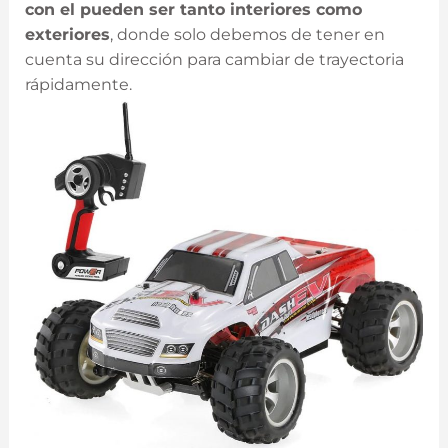
con el pueden ser tanto interiores como
exteriores
, donde solo debemos de tener en
cuenta su dirección para cambiar de trayectoria
rápidamente.