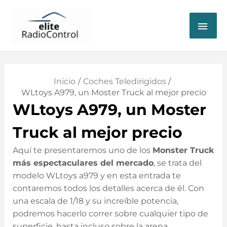
ME
PRI
Inicio
Coches Teledirigidos
WLtoys A979, un Moster Truck al mejor precio
WLtoys A979, un Moster
Truck al mejor precio
Aquí te presentaremos uno de los
Monster Truck
más espectaculares del mercado
, se trata del
modelo WLtoys a979 y en esta entrada te
contaremos todos los detalles acerca de él. Con
una escala de 1/18 y su increíble potencia,
podremos hacerlo correr sobre cualquier tipo de
superficie, hasta incluso sobre la arena.