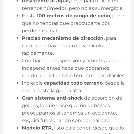
Resistente al agua,
ideal para utilizar en
terrenos húmedos, pero no es sumergible.
Hasta
100 metros de rango de radio
, por lo
que no tendrás que preocuparte por
perder la señal.
Preciso mecanismo de dirección,
para
cambiar la trayectoria del vehículo
rápidamente.
Con tracción, suspensión y amortiguación
independientes hace que podramos
conducir hasta en los terrenos más difíciles.
Increíble
capacidad todo terreno
, desde la
arena hasta la grama alta.
Gran sistema anti-shock
de absorción de
golpes, lo que hace que no debamos
preocuparnos si tenemos un accidente,
seguirá funcionando con normalidad.
Modelo RTR,
listo para correr, desde que lo