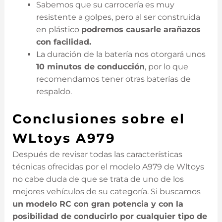
Sabemos que su carrocería es muy
resistente a golpes, pero al ser construida
en plástico
podremos causarle arañazos
con facilidad.
La duración de la batería nos otorgará unos
10 minutos de conducción
, por lo que
recomendamos tener otras baterías de
respaldo.
Conclusiones sobre el
WLtoys A979
Después de revisar todas las características
técnicas ofrecidas por el modelo A979 de Wltoys
no cabe duda de que se trata de uno de los
mejores vehículos de su categoría. Si buscamos
un modelo RC con gran potencia y con la
posibilidad de conducirlo por cualquier tipo de