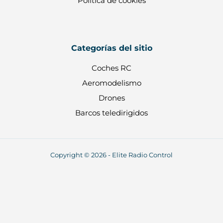
Política de cookies
Categorías del sitio
Coches RC
Aeromodelismo
Drones
Barcos teledirigidos
Copyright © 2026 - Elite Radio Control