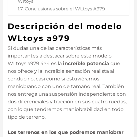
Wltoys
1.7.
Conclusiones sobre el WLtoys A979
Descripción del modelo
WLtoys a979
Si dudas una de las características más
importantes a destacar sobre este modelo
WLtoys a979 4×4 es la
increíble potencia
que
nos ofrece y la increíble sensación realista al
conducirlo, casi como si estuviéramos
maniobrando con uno de tamaño real. También
nos entrega una suspensión independiente con
dos diferenciales y tracción en sus cuatro ruedas,
con lo que tendremos maniobrabilidad en todo
tipo de terreno.
Los terrenos en los que podremos maniobrar