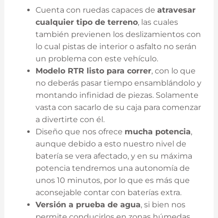
Cuenta con ruedas capaces de
atravesar
cualquier tipo de terreno
, las cuales
también previenen los deslizamientos con
lo cual pistas de interior o asfalto no serán
un problema con este vehículo.
Modelo RTR listo para correr
, con lo que
no deberás pasar tiempo ensamblándolo y
montando infinidad de piezas. Solamente
vasta con sacarlo de su caja para comenzar
a divertirte con él.
Diseño que nos ofrece
mucha potencia
,
aunque debido a esto nuestro nivel de
batería se vera afectado, y en su máxima
potencia tendremos una autonomía de
unos 10 minutos, por lo que es más que
aconsejable contar con baterías extra.
Versión a prueba de agua
, si bien nos
permite conducirlos en zonas húmedas,