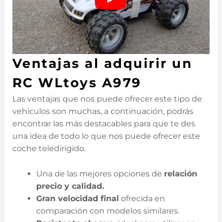
Ventajas al adquirir un
RC WLtoys A979
Las ventajas que nos puede ofrecer este tipo de
vehículos son muchas, a continuación, podrás
encontrar las más destacables para que te des
una idea de todo lo que nos puede ofrecer este
coche teledirigido.
Una de las mejores opciones de
relación
precio y calidad.
Gran velocidad final
ofrecida en
comparación con modelos similares.