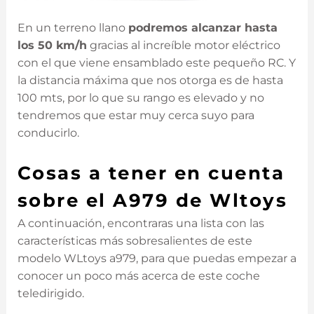
En un terreno llano
podremos alcanzar hasta
los 50 km/h
gracias al increíble motor eléctrico
con el que viene ensamblado este pequeño RC. Y
la distancia máxima que nos otorga es de hasta
100 mts, por lo que su rango es elevado y no
tendremos que estar muy cerca suyo para
conducirlo.
Cosas a tener en cuenta
sobre el A979 de Wltoys
A continuación, encontraras una lista con las
características más sobresalientes de este
modelo WLtoys a979, para que puedas empezar a
conocer un poco más acerca de este coche
teledirigido.