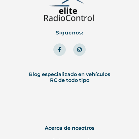
Siguenos:
F
I
a
n
c
s
e
t
b
a
o
g
o
r
Blog especializado en vehículos
k
a
RC de todo tipo
-
m
f
Acerca de nosotros